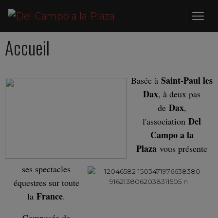
Accueil
Saint-Paul les
Basée à
Dax
, à deux pas
Dax
de
,
Del
l'association
Campo a la
Plaza
vous présente
ses spectacles
équestres sur toute
France
la
.
Composée de