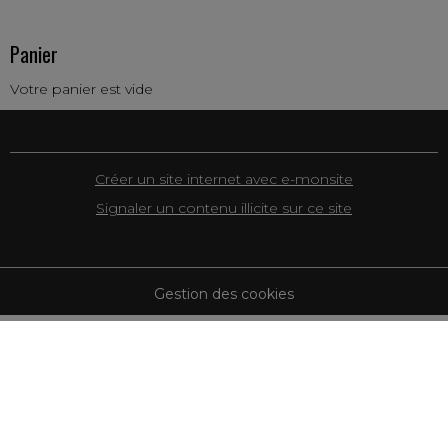
Panier
Votre panier est vide
Créer un site internet avec e-monsite
Signaler un contenu illicite sur ce site
Gestion des cookies