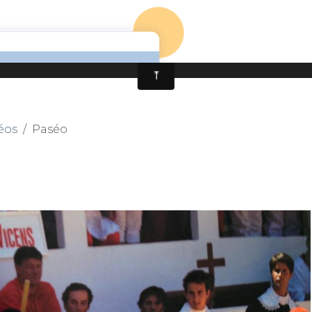
NCA
LA CAVALERIE
REPRÉSENTATIONS
ATTELAGE
ALBUMS PHOTOS
P
CONTACT
BOUTI
éos
Paséo