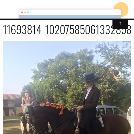
11693814_10207585061332858