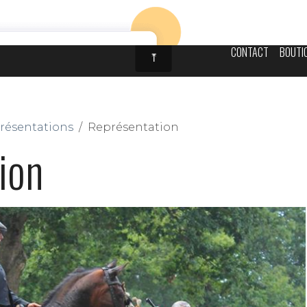
NCA
LA CAVALERIE
REPRÉSENTATIONS
ATTELAGE
ALBUMS PHOTOS
P
CONTACT
BOUTI
résentations
Représentation
ion